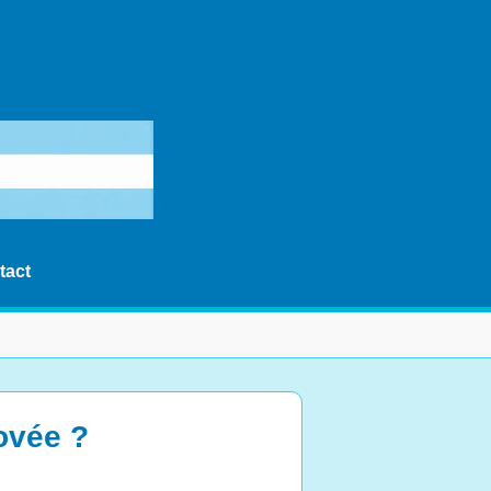
tact
ovée ?