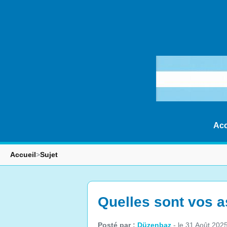
Acc
Accueil
>
Sujet
Quelles sont vos 
Posté par :
Düzenbaz
- le 31 Août 202