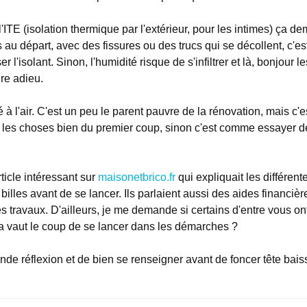
 l'ITE (isolation thermique par l'extérieur, pour les intimes) ça
s au départ, avec des fissures ou des trucs qui se décollent, c'es
ser l'isolant. Sinon, l'humidité risque de s'infiltrer et là, bonjou
ire adieu.
é à l'air. C'est un peu le parent pauvre de la rénovation, mais c'
re les choses bien du premier coup, sinon c'est comme essayer d
rticle intéressant sur
maisonetbrico.fr
qui expliquait les différent
billes avant de se lancer. Ils parlaient aussi des aides financièr
s travaux. D'ailleurs, je me demande si certains d'entre vous on
a vaut le coup de se lancer dans les démarches ?
nde réflexion et de bien se renseigner avant de foncer tête baiss